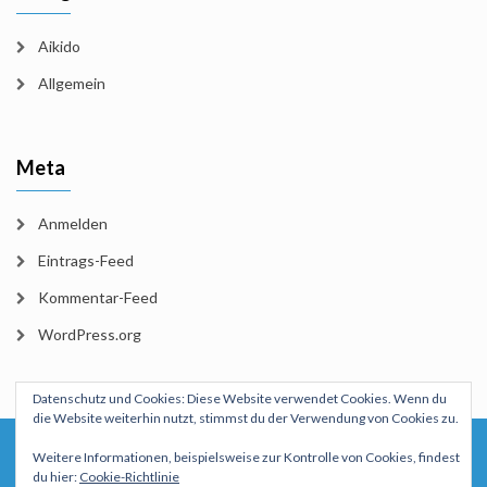
Aikido
Allgemein
Meta
Anmelden
Eintrags-Feed
Kommentar-Feed
WordPress.org
Datenschutz und Cookies: Diese Website verwendet Cookies. Wenn du
die Website weiterhin nutzt, stimmst du der Verwendung von Cookies zu.
Startseite
Aikido
Lehrgänge
Trainingsplan
Lehrer
Weitere Informationen, beispielsweise zur Kontrolle von Cookies, findest
du hier:
Cookie-Richtlinie
Kontakt
Impressum und Datenschutzerklärung