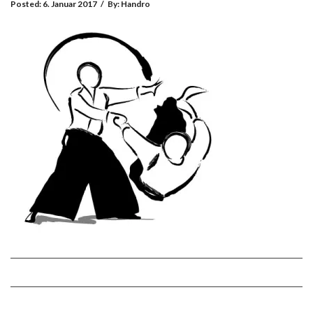
Posted:
6. Januar 2017
/
By:
Handro